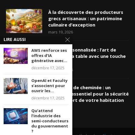
À la découverte des producteurs
grecs artisanaux : un patrimoine
culinaire d’exception
mars 19, 2026
LIRE AUSSI
Nappe personnalisée : l’art de
AWS renforce ses
offres d’IA
sublimer sa table avec une touche
générative avec...
unique
décembre 17, 2025
mars 16, 2026
OpenAI et Faculty
s’associent pour
Ramonage de cheminée : un
ouvrir les...
entretien essentiel pour la sécurité
décembre 17, 2025
et le confort de votre habitation
mars 8, 2026
Qu’attend
l’industrie des
semi-conducteurs
du gouvernement
?