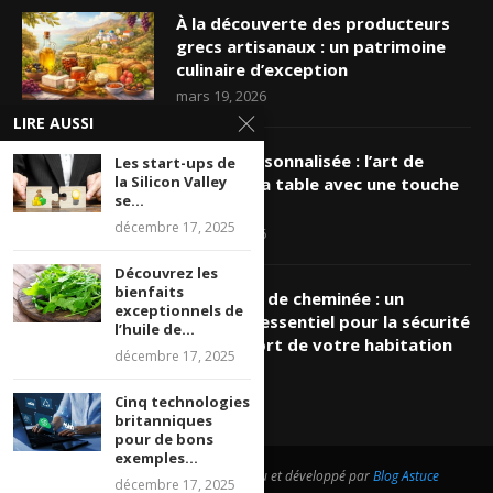
À la découverte des producteurs
grecs artisanaux : un patrimoine
culinaire d’exception
mars 19, 2026
LIRE AUSSI
Nappe personnalisée : l’art de
Les start-ups de
la Silicon Valley
sublimer sa table avec une touche
se...
unique
décembre 17, 2025
mars 16, 2026
Découvrez les
bienfaits
Ramonage de cheminée : un
exceptionnels de
entretien essentiel pour la sécurité
l’huile de...
et le confort de votre habitation
décembre 17, 2025
mars 8, 2026
Cinq technologies
britanniques
pour de bons
exemples...
@2026 - Tous droits réservés. Conçu et développé par
Blog Astuce
décembre 17, 2025