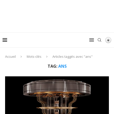
Accueil
Mots-clés
Articles taggés avec "ans"
TAG:
ANS