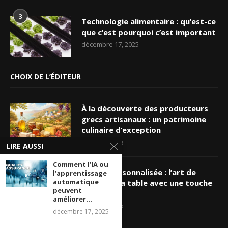
3
Technologie alimentaire : qu’est-ce
que c’est pourquoi c’est important
décembre 17, 2025
CHOIX DE L’ÉDITEUR
À la découverte des producteurs
grecs artisanaux : un patrimoine
culinaire d’exception
mars 19, 2026
LIRE AUSSI
Comment l’IA ou
Nappe personnalisée : l’art de
l’apprentissage
automatique
sublimer sa table avec une touche
peuvent
unique
améliorer...
mars 16, 2026
décembre 17, 2025