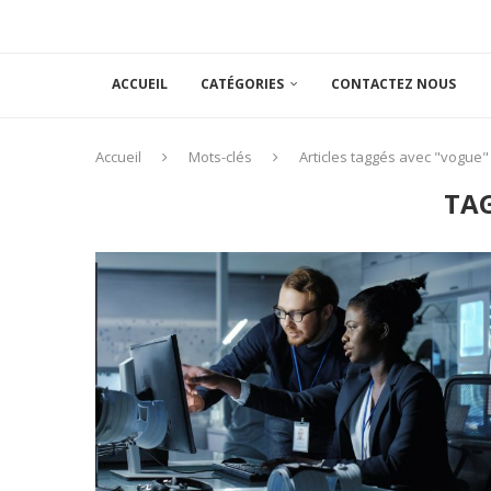
ACCUEIL
CATÉGORIES
CONTACTEZ NOUS
Accueil
Mots-clés
Articles taggés avec "vogue"
TA