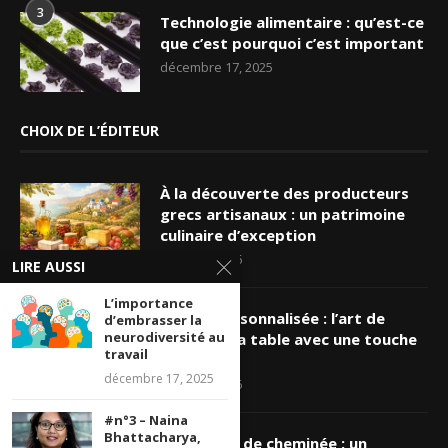
3
Technologie alimentaire : qu’est-ce
que c’est pourquoi c’est important
décembre 17, 2025
CHOIX DE L’ÉDITEUR
À la découverte des producteurs
grecs artisanaux : un patrimoine
culinaire d’exception
mars 19, 2026
LIRE AUSSI
L’importance
Nappe personnalisée : l’art de
d’embrasser la
neurodiversité au
sublimer sa table avec une touche
travail
unique
décembre 17, 2025
mars 16, 2026
#n°3 – Naina
Bhattacharya,
Ramonage de cheminée : un