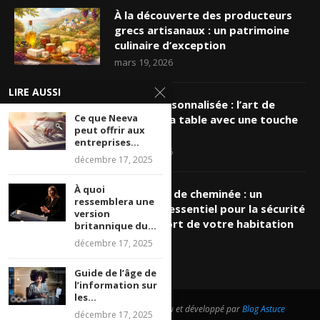
À la découverte des producteurs
grecs artisanaux : un patrimoine
culinaire d’exception
mars 19, 2026
LIRE AUSSI
Nappe personnalisée : l’art de
Ce que Neeva
sublimer sa table avec une touche
peut offrir aux
unique
entreprises...
mars 16, 2026
décembre 17, 2025
À quoi
Ramonage de cheminée : un
ressemblera une
entretien essentiel pour la sécurité
version
et le confort de votre habitation
britannique du...
mars 8, 2026
décembre 17, 2025
Guide de l’âge de
l’information sur
les...
@2026 - Tous droits réservés. Conçu et développé par
Blog Astuce
décembre 17, 2025