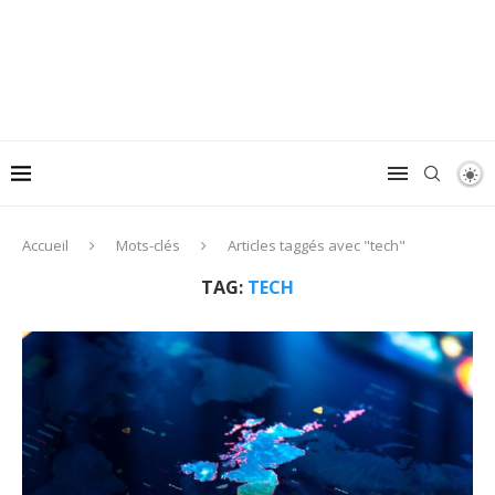
Accueil
Mots-clés
Articles taggés avec "tech"
TAG:
TECH