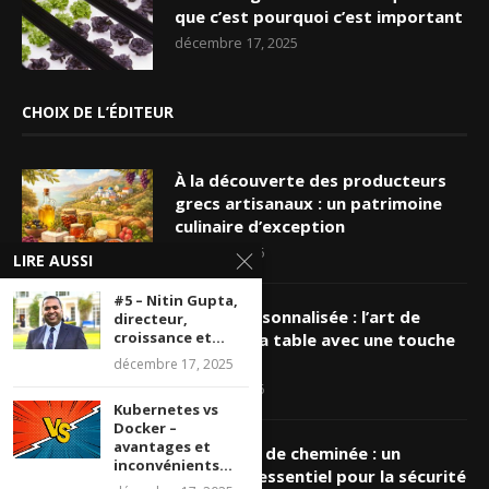
que c’est pourquoi c’est important
décembre 17, 2025
CHOIX DE L’ÉDITEUR
À la découverte des producteurs
grecs artisanaux : un patrimoine
culinaire d’exception
mars 19, 2026
LIRE AUSSI
#5 – Nitin Gupta,
Nappe personnalisée : l’art de
directeur,
croissance et...
sublimer sa table avec une touche
unique
décembre 17, 2025
mars 16, 2026
Kubernetes vs
Docker –
avantages et
Ramonage de cheminée : un
inconvénients...
entretien essentiel pour la sécurité