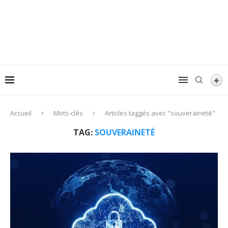
Accueil
Mots-clés
Articles taggés avec "souveraineté"
TAG:
SOUVERAINETÉ