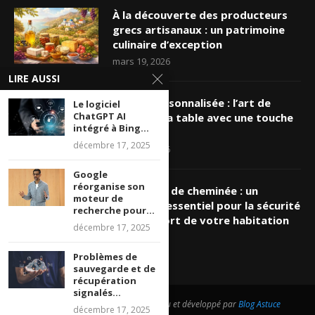
À la découverte des producteurs
grecs artisanaux : un patrimoine
culinaire d’exception
mars 19, 2026
LIRE AUSSI
Nappe personnalisée : l’art de
Le logiciel
ChatGPT AI
sublimer sa table avec une touche
intégré à Bing...
unique
décembre 17, 2025
mars 16, 2026
Google
réorganise son
Ramonage de cheminée : un
moteur de
entretien essentiel pour la sécurité
recherche pour...
et le confort de votre habitation
décembre 17, 2025
mars 8, 2026
Problèmes de
sauvegarde et de
récupération
signalés...
@2026 - Tous droits réservés. Conçu et développé par
Blog Astuce
décembre 17, 2025