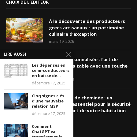
CHOIX DE L’ÉDITEUR
À la découverte des producteurs
grecs artisanaux : un patrimoine
culinaire d’exception
mars 19, 2026
LIRE AUSSI
Nappe personnalisée : l’art de
Les dépenses en
sublimer sa table avec une touche
semi-conducteurs
unique
en baisse de...
mars 16, 2026
décembre 17, 2025
Cinq signes clés
Ramonage de cheminée : un
d’une mauvaise
entretien essentiel pour la sécurité
relation MSP
et le confort de votre habitation
décembre 17, 2025
mars 8, 2026
Comment
ChatGPT va
transformer le