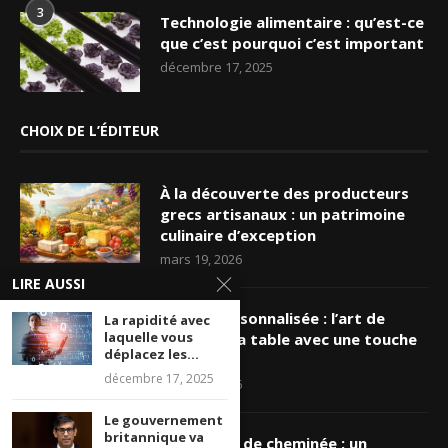
3
Technologie alimentaire : qu’est-ce
que c’est pourquoi c’est important
décembre 17, 2025
CHOIX DE L’ÉDITEUR
À la découverte des producteurs
grecs artisanaux : un patrimoine
culinaire d’exception
mars 19, 2026
LIRE AUSSI
Nappe personnalisée : l’art de
La rapidité avec
laquelle vous
sublimer sa table avec une touche
déplacez les...
unique
décembre 17, 2025
mars 16, 2026
Le gouvernement
britannique va
Ramonage de cheminée : un