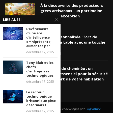
À la découverte des producteurs
grecs artisanaux : un patrimoine
culinaire d’exception
LIRE AUSSI
mars 19, 2026
L’avènement
d’une ère
Nappe personnalisée : l’art de
d’intelligence
omniprésente,
sublimer sa table avec une touche
alimentée par...
unique
décembre 17, 2025
mars 16, 2026
Tony Blair et les
chefs
Ramonage de cheminée : un
d’entreprises
entretien essentiel pour la sécurité
technologiques...
et le confort de votre habitation
décembre 17, 2025
mars 8, 2026
Le secteur
technologique
britannique pèse
désormais 1...
@2026 - Tous droits réservés. Conçu et développé par
Blog Astuce
décembre 17, 2025