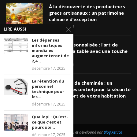
À la découverte des producteurs
grecs artisanaux : un patrimoine
culinaire d’exception
mars 19, 2026
LIRE AUSSI
Les dépenses
Nappe personnalisée : l’art de
informatiques
mondiales
sublimer sa table avec une touche
augmenteront de
unique
2,4...
mars 16, 2026
décembre 17, 2025
La rétention du
Ramonage de cheminée : un
personnel
entretien essentiel pour la sécurité
technique pour
et le confort de votre habitation
les...
mars 8, 2026
décembre 17, 2025
Qualiopi : Qu’est-
ce que c’est et
pourquoi...
@2026 - Tous droits réservés. Conçu et développé par
Blog Astuce
décembre 17, 2025