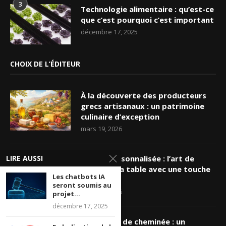
3
Technologie alimentaire : qu’est-ce
que c’est pourquoi c’est important
décembre 17, 2025
CHOIX DE L’ÉDITEUR
À la découverte des producteurs
grecs artisanaux : un patrimoine
culinaire d’exception
mars 19, 2026
LIRE AUSSI
Nappe personnalisée : l’art de
sublimer sa table avec une touche
Les chatbots IA
unique
seront soumis au
mars 16, 2026
projet...
décembre 17, 2025
Ramonage de cheminée : un