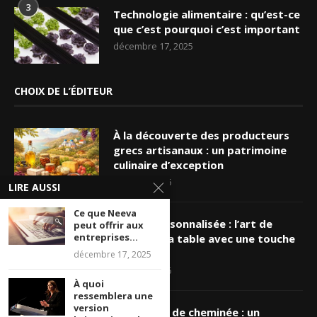
3
Technologie alimentaire : qu’est-ce
que c’est pourquoi c’est important
décembre 17, 2025
CHOIX DE L’ÉDITEUR
À la découverte des producteurs
grecs artisanaux : un patrimoine
culinaire d’exception
mars 19, 2026
LIRE AUSSI
Ce que Neeva
Nappe personnalisée : l’art de
peut offrir aux
entreprises...
sublimer sa table avec une touche
unique
décembre 17, 2025
mars 16, 2026
À quoi
ressemblera une
version
Ramonage de cheminée : un