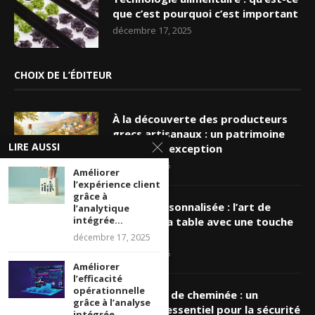
que c’est pourquoi c’est important
décembre 17, 2025
CHOIX DE L’ÉDITEUR
À la découverte des producteurs
grecs artisanaux : un patrimoine
LIRE AUSSI
culinaire d’exception
mars 19, 2026
Améliorer
l’expérience client
grâce à
Nappe personnalisée : l’art de
l’analytique
intégrée...
sublimer sa table avec une touche
unique
décembre 17, 2025
mars 16, 2026
Améliorer
l’efficacité
opérationnelle
Ramonage de cheminée : un
grâce à l’analyse
entretien essentiel pour la sécurité
intégrée...