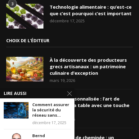
3
Technologie alimentaire : qu’est-ce
que c’est pourquoi c’est important
décembre 17, 2025
CHOIX DE L’ÉDITEUR
À la découverte des producteurs
grecs artisanaux : un patrimoine
culinaire d’exception
mars 19, 2026
LIRE AUSSI
Nappe personnalisée : l’art de
Comment assurer
sublimer sa table avec une touche
la sécurité du
unique
réseau sans...
mars 16, 2026
décembre 17, 2025
Bernd
Ramonage de cheminée : un