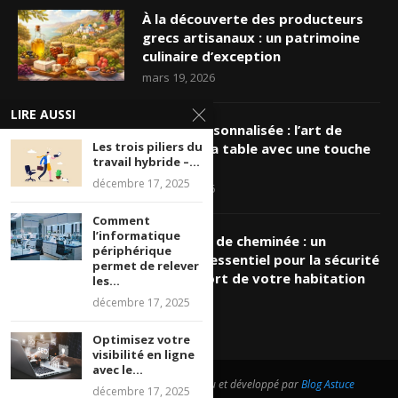
À la découverte des producteurs
grecs artisanaux : un patrimoine
culinaire d’exception
mars 19, 2026
LIRE AUSSI
Nappe personnalisée : l’art de
Les trois piliers du
sublimer sa table avec une touche
travail hybride –...
unique
décembre 17, 2025
mars 16, 2026
Comment
l’informatique
Ramonage de cheminée : un
périphérique
entretien essentiel pour la sécurité
permet de relever
et le confort de votre habitation
les...
mars 8, 2026
décembre 17, 2025
Optimisez votre
visibilité en ligne
avec le...
@2026 - Tous droits réservés. Conçu et développé par
Blog Astuce
décembre 17, 2025