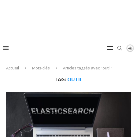
Accueil
Mots-clés
Articles taggés avec "outil"
TAG:
OUTIL