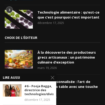
3
Technologie alimentaire : qu’est-ce
que c’est pourquoi c’est important
décembre 17, 2025
CHOIX DE L’ÉDITEUR
À la découverte des producteurs
grecs artisanaux : un patrimoine
culinaire d’exception
mars 19, 2026
LIRE AUSSI
Nappe personnalisée : l’art de
#6 – Pooja Bagga,
sublimer sa table avec une touche
directrice des
unique
technologies/divisionnaire...
mars 16, 2026
décembre 17, 2025