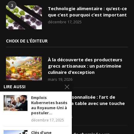
3
Technologie alimentaire : qu’est-ce
que c’est pourquoi c’est important
décembre 17, 2025
CHOIX DE L’ÉDITEUR
À la découverte des producteurs
grecs artisanaux : un patrimoine
culinaire d’exception
mars 19, 2026
LIRE AUSSI
Nappe personnalisée : l’art de
Emplois
Kubernetes basés
sublimer sa table avec une touche
au Royaume-Uni à
unique
postuler...
mars 16, 2026
décembre 17, 2025
Clés d’une