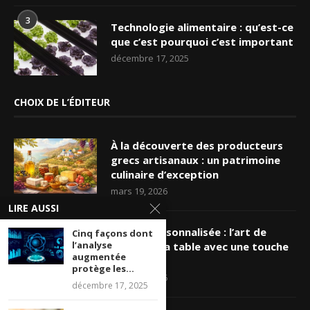
3
Technologie alimentaire : qu’est-ce
que c’est pourquoi c’est important
décembre 17, 2025
CHOIX DE L’ÉDITEUR
À la découverte des producteurs
grecs artisanaux : un patrimoine
culinaire d’exception
mars 19, 2026
LIRE AUSSI
Nappe personnalisée : l’art de
Cinq façons dont
l’analyse
sublimer sa table avec une touche
augmentée
unique
protège les...
mars 16, 2026
décembre 17, 2025