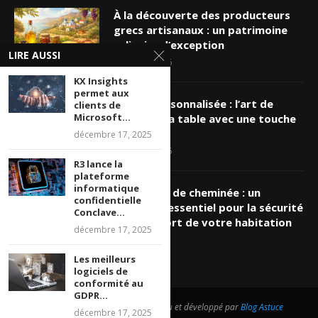
À la découverte des producteurs
grecs artisanaux : un patrimoine
culinaire d’exception
LIRE AUSSI
mars 19, 2026
KX Insights
permet aux
Nappe personnalisée : l’art de
clients de
Microsoft...
sublimer sa table avec une touche
unique
décembre 17, 2025
mars 16, 2026
R3 lance la
plateforme
informatique
Ramonage de cheminée : un
confidentielle
entretien essentiel pour la sécurité
Conclave...
et le confort de votre habitation
décembre 17, 2025
mars 8, 2026
Les meilleurs
logiciels de
conformité au
GDPR...
@2026 - Tous droits réservés. Conçu et développé par
Blog Astuce
décembre 17, 2025