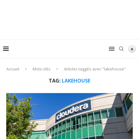
Accueil
Mots-clés
Articles taggés avec "lakehouse"
TAG:
LAKEHOUSE