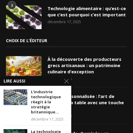
3
Technologie alimentaire : qu’est-ce
que c’est pourquoi c’est important
décembre 17, 2025
CHOIX DE L’ÉDITEUR
À la découverte des producteurs
grecs artisanaux : un patrimoine
culinaire d’exception
mars 19, 2026
LIRE AUSSI
L’industrie
Nappe personnalisée : l’art de
technologique
réagit à la
sublimer sa table avec une touche
stratégie
unique
britannique...
mars 16, 2026
décembre 17, 2025
La technologie