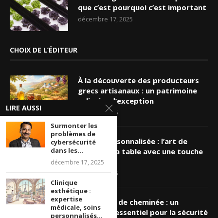
que c’est pourquoi c’est important
décembre 17, 2025
CHOIX DE L’ÉDITEUR
À la découverte des producteurs
grecs artisanaux : un patrimoine
culinaire d’exception
LIRE AUSSI
mars 19, 2026
Surmonter les
problèmes de
Nappe personnalisée : l’art de
cybersécurité
dans les...
sublimer sa table avec une touche
unique
décembre 17, 2025
mars 16, 2026
Clinique
esthétique :
expertise
Ramonage de cheminée : un
médicale, soins
entretien essentiel pour la sécurité
personnalisés...