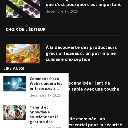
que c’est pourquoi c’est important
décembre 17, 2025
CHOIX DE L’ÉDITEUR
À la découverte des producteurs
grecs artisanaux : un patrimoine
culinaire d’exception
mars 19, 2026
LIRE AUSSI
Comment Cisco
Nappe personnalisée : l’art de
Webex aidera les
entreprises à...
sublimer sa table avec une touche
unique
décembre 17, 2025
mars 16, 2026
Talend et
Snowflake
soutiennent la
Ramonage de cheminée : un
gestion des...
entretien essentiel pour la sécurité