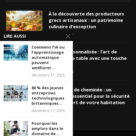
À la découverte des producteurs
grecs artisanaux : un patrimoine
culinaire d’exception
mars 19, 2026
LIRE AUSSI
Comment l’IA ou
Nappe personnalisée : l’art de
l’apprentissage
automatique
sublimer sa table avec une touche
peuvent
unique
améliorer...
mars 16, 2026
décembre 17, 2025
80 % des jeunes
Ramonage de cheminée : un
entreprises
entretien essentiel pour la sécurité
technologiques
et le confort de votre habitation
britanniques...
mars 8, 2026
décembre 17, 2025
Pourquoi les
emplois dans le
domaine de...