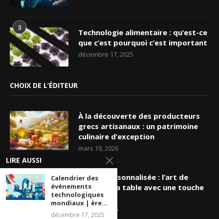
3
Technologie alimentaire : qu’est-ce
que c’est pourquoi c’est important
décembre 17, 2025
CHOIX DE L’ÉDITEUR
À la découverte des producteurs
grecs artisanaux : un patrimoine
culinaire d’exception
mars 19, 2026
LIRE AUSSI
Nappe personnalisée : l’art de
Calendrier des
événements
sublimer sa table avec une touche
technologiques
unique
mondiaux | ère...
mars 16, 2026
décembre 17, 2025