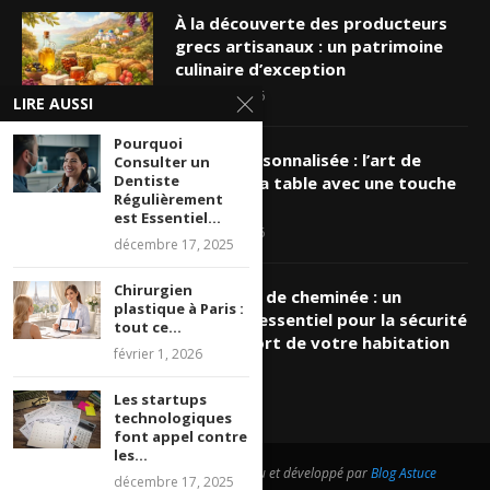
À la découverte des producteurs
grecs artisanaux : un patrimoine
culinaire d’exception
mars 19, 2026
LIRE AUSSI
Pourquoi
Nappe personnalisée : l’art de
Consulter un
Dentiste
sublimer sa table avec une touche
Régulièrement
unique
est Essentiel...
mars 16, 2026
décembre 17, 2025
Chirurgien
Ramonage de cheminée : un
plastique à Paris :
entretien essentiel pour la sécurité
tout ce...
et le confort de votre habitation
février 1, 2026
mars 8, 2026
Les startups
technologiques
font appel contre
les...
@2026 - Tous droits réservés. Conçu et développé par
Blog Astuce
décembre 17, 2025