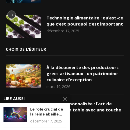
3
Technologie alimentaire : qu’est-ce
que c’est pourquoi c’est important
décembre 17, 2025
CHOIX DE L’ÉDITEUR
À la découverte des producteurs
grecs artisanaux : un patrimoine
culinaire d’exception
mars 19, 2026
LIRE AUSSI
Nappe personnalisée : l’art de
Le rôle crucial de
sublimer sa table avec une touche
la reine abeille...
unique
décembre 17, 2025
mars 16, 2026