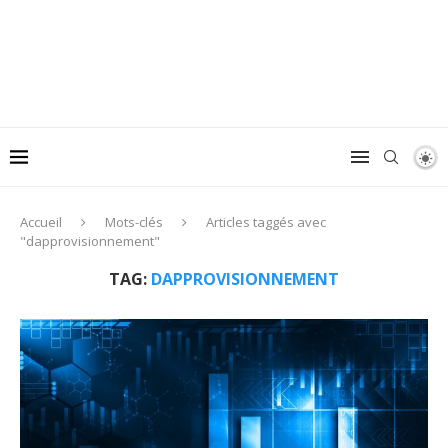
Accueil
Mots-clés
Articles taggés avec
"dapprovisionnement"
TAG:
DAPPROVISIONNEMENT