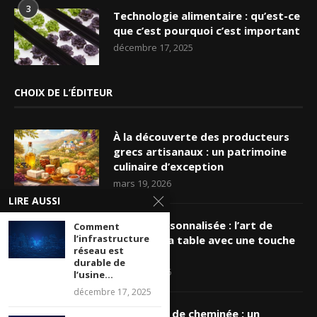
3
Technologie alimentaire : qu’est-ce
que c’est pourquoi c’est important
décembre 17, 2025
CHOIX DE L’ÉDITEUR
À la découverte des producteurs
grecs artisanaux : un patrimoine
culinaire d’exception
mars 19, 2026
LIRE AUSSI
Nappe personnalisée : l’art de
Comment
l’infrastructure
sublimer sa table avec une touche
réseau est
unique
durable de
mars 16, 2026
l’usine...
décembre 17, 2025
Ramonage de cheminée : un