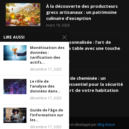
À la découverte des producteurs
grecs artisanaux : un patrimoine
culinaire d’exception
mars 19, 2026
LIRE AUSSI
Nappe personnalisée : l’art de
Monétisation des
sublimer sa table avec une touche
données :
unique
tarification des
mars 16, 2026
actifs...
décembre 17, 2025
Ramonage de cheminée : un
Le rôle de
entretien essentiel pour la sécurité
l’analyse des
et le confort de votre habitation
données dans...
mars 8, 2026
décembre 17, 2025
Guide de l’âge de
l’information sur
les...
@2026 - Tous droits réservés. Conçu et développé par
Blog Astuce
décembre 17, 2025