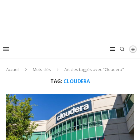
Accueil
Mots-clés
Articles taggés avec "Cloudera"
TAG:
CLOUDERA