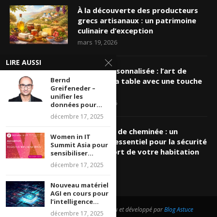
À la découverte des producteurs
grecs artisanaux : un patrimoine
culinaire d’exception
mars 19, 2026
LIRE AUSSI
Nappe personnalisée : l’art de
Bernd
sublimer sa table avec une touche
Greifeneder –
unique
unifier les
mars 16, 2026
données pour...
décembre 17, 2025
Ramonage de cheminée : un
Women in IT
entretien essentiel pour la sécurité
Summit Asia pour
et le confort de votre habitation
sensibiliser...
mars 8, 2026
décembre 17, 2025
Nouveau matériel
AGI en cours pour
l’intelligence...
@2026 - Tous droits réservés. Conçu et développé par
Blog Astuce
décembre 17, 2025