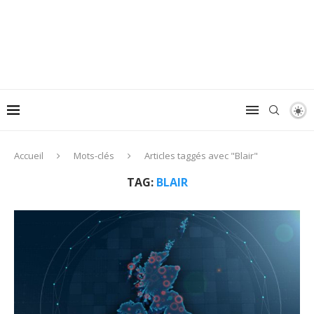
Accueil
Mots-clés
Articles taggés avec "Blair"
TAG:
BLAIR