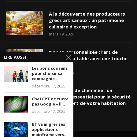
À la découverte des producteurs
grecs artisanaux : un patrimoine
culinaire d’exception
mars 19, 2026
Nappe personnalisée : l’art de
LIRE AUSSI
sublimer sa table avec une touche
unique
Les bons conseils
mars 16, 2026
pour choisir sa
compagnie...
décembre 17, 2025
Ramonage de cheminée : un
entretien essentiel pour la sécurité
ChatGPT ne tuera
et le confort de votre habitation
pas Google – il...
mars 8, 2026
décembre 17, 2025
BT va migrer ses
applications
mainframe vers...