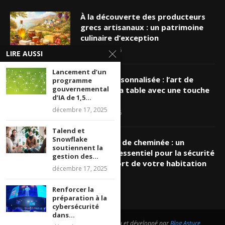
À la découverte des producteurs
grecs artisanaux : un patrimoine
culinaire d’exception
mars 19, 2026
LIRE AUSSI
Lancement d’un
Nappe personnalisée : l’art de
programme
gouvernemental
sublimer sa table avec une touche
d’IA de 1,5...
unique
décembre 17, 2025
mars 16, 2026
Talend et
Snowflake
Ramonage de cheminée : un
soutiennent la
entretien essentiel pour la sécurité
gestion des...
et le confort de votre habitation
décembre 17, 2025
mars 8, 2026
Renforcer la
préparation à la
cybersécurité
dans...
@2026 - Tous droits réservés. Conçu et développé par
Blog Astuce