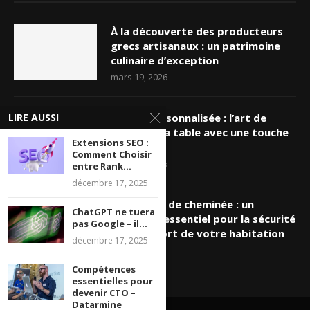
À la découverte des producteurs
grecs artisanaux : un patrimoine
culinaire d’exception
mars 19, 2026
LIRE AUSSI
Nappe personnalisée : l’art de
sublimer sa table avec une touche
Extensions SEO :
unique
Comment Choisir
mars 16, 2026
entre Rank...
décembre 17, 2025
Ramonage de cheminée : un
ChatGPT ne tuera
entretien essentiel pour la sécurité
pas Google – il...
et le confort de votre habitation
décembre 17, 2025
mars 8, 2026
Compétences
essentielles pour
devenir CTO –
Datarmine