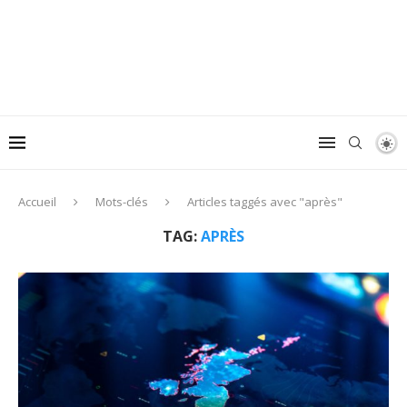
Accueil
Mots-clés
Articles taggés avec "après"
TAG:
APRÈS