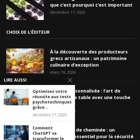
que c’est pourquoi c’est important
décembre 17, 2025
CHOIX DE L’ÉDITEUR
À la découverte des producteurs
grecs artisanaux : un patrimoine
culinaire d’exception
mars 19, 2026
LIRE AUSSI
Nappe personnalisée : l’art de
Optimisez votre
réussite aux tests
sublimer sa table avec une touche
psychotechniques
unique
grâce...
mars 16, 2026
décembre 17, 2025
Comment
Ramonage de cheminée : un
ChatGPT va
entretien essentiel pour la sécurité
transformer le