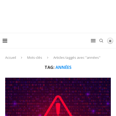
Accueil
Mots-clés
Articles taggés avec "années"
TAG:
ANNÉES