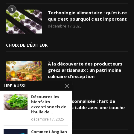
3
Technologie alimentaire : qu’est-ce
que c’est pourquoi c’est important
décembre 17, 2025
CHOIX DE L’ÉDITEUR
À la découverte des producteurs
grecs artisanaux : un patrimoine
culinaire d’exception
mars 19, 2026
LIRE AUSSI
Découvrez les
Nappe personnalisée : l’art de
bienfaits
exceptionnels de
sublimer sa table avec une touche
l’huile de...
unique
décembre 17, 2025
mars 16, 2026
Comment Anglian