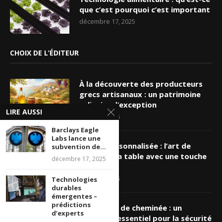
que c’est pourquoi c’est important
décembre 17, 2025
CHOIX DE L’ÉDITEUR
À la découverte des producteurs
grecs artisanaux : un patrimoine
culinaire d’exception
LIRE AUSSI
mars 19, 2026
Barclays Eagle
Labs lance une
Nappe personnalisée : l’art de
subvention de...
sublimer sa table avec une touche
décembre 17, 2025
unique
mars 16, 2026
Technologies
durables
émergentes –
prédictions
Ramonage de cheminée : un
d’experts
entretien essentiel pour la sécurité