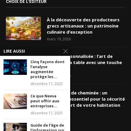
CHOIX DE L’ÉDITEUR
À la découverte des producteurs
grecs artisanaux : un patrimoine
culinaire d’exception
mars 19, 2026
LIRE AUSSI
Nappe personnalisée : l’art de
Cinq façons dont
sublimer sa table avec une touche
l’analyse
unique
augmentée
mars 16, 2026
protège les...
décembre 17, 2025
Ramonage de cheminée : un
Ce que Neeva
entretien essentiel pour la sécurité
peut offrir aux
et le confort de votre habitation
entreprises...
mars 8, 2026
décembre 17, 2025
Guide de l’âge de
l’information sur