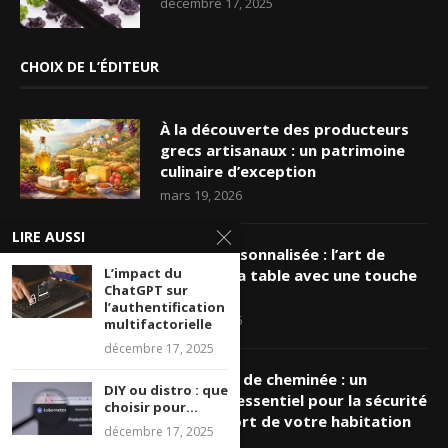
décembre 17, 2025
CHOIX DE L’ÉDITEUR
À la découverte des producteurs
grecs artisanaux : un patrimoine
culinaire d’exception
mars 19, 2026
LIRE AUSSI
Nappe personnalisée : l’art de
L’impact du
sublimer sa table avec une touche
ChatGPT sur
unique
l’authentification
mars 16, 2026
multifactorielle
décembre 17, 2025
Ramonage de cheminée : un
DIY ou distro : que
entretien essentiel pour la sécurité
choisir pour...
et le confort de votre habitation
décembre 17, 2025
mars 8, 2026